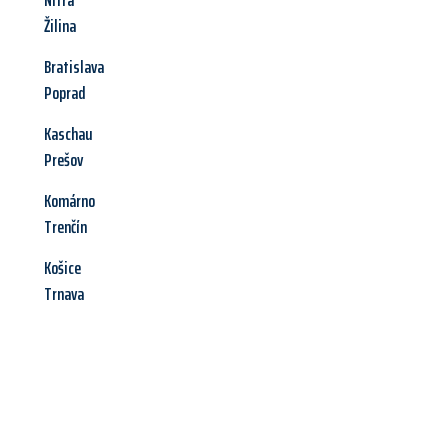
Nitra
Žilina
Bratislava
Poprad
Kaschau
Prešov
Komárno
Trenčín
Košice
Trnava