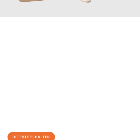
JETZT ANFRAGEN
Erleben Sie mit Umzugsmeister Schreiner Luzern, wie
einfach
und stressfrei Ihr Umzug Luzern Prešov
sein kann. Unser
Expertenteam steht bereit, um Ihnen einen reibungslosen
Übergang in Ihr neues Zuhause zu garantieren.
Jetzt
unverbindliche Offerte
erhalten & 100
CHF sparen:
OFFERTE ERHALTEN
+41415880742