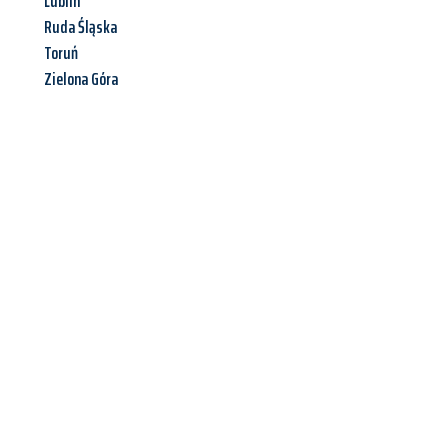
Lublin
Ruda Śląska
Toruń
Zielona Góra
Jetzt anfragen &
Offerte mit
Best-Preis
erhalten!
Schicken Sie uns jetzt Ihre unverbindliche Anfrage und sichern
Sie sich Ihre
individuelle Umzugsofferte für Ihr Anliegen in
Luzern
zum Best-Preis!
Nutzen Sie die Gelegenheit für einen
stressfreien Umzug
mit
maximalem Komfort: