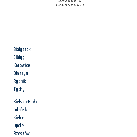
UMZÜGE &
TRANSPORTE
Białystok
Elbląg
Katowice
Olsztyn
Rybnik
Tychy
Bielsko-Biała
Gdańsk
Kielce
Opole
Rzeszów