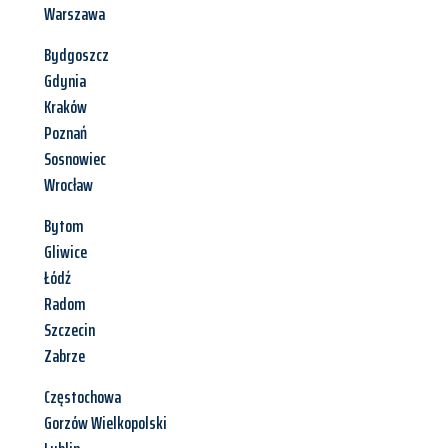
Warszawa
Bydgoszcz
Gdynia
Kraków
Poznań
Sosnowiec
Wrocław
Bytom
Gliwice
Łódź
Radom
Szczecin
Zabrze
Częstochowa
Gorzów Wielkopolski