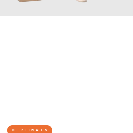
JETZT ANFRAGEN
Erleben Sie mit Umzugsmeister Schreiner Luzern, wie
einfach
und stressfrei Ihr Umzug Luzern Lublin
sein kann. Unser
Expertenteam steht bereit, um Ihnen einen reibungslosen
Übergang in Ihr neues Zuhause zu garantieren.
Jetzt
unverbindliche Offerte
erhalten & 100
CHF sparen:
OFFERTE ERHALTEN
+41415880742