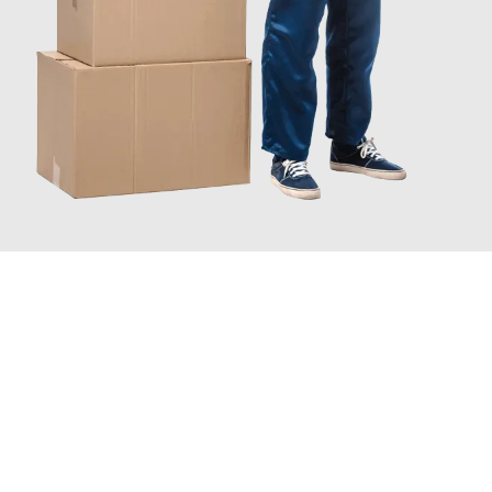
JETZT ANFRAGEN
Erleben Sie mit Umzugsmeister Schreiner Luzern, wie
einfach
und stressfrei Ihr Umzug Luzern Klosterneuburg
sein kann.