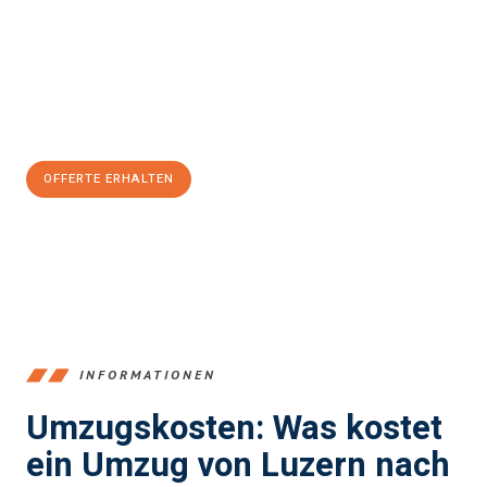
Unser Expertenteam steht bereit, um Ihnen einen reibungslosen
Übergang in Ihr neues Zuhause zu garantieren.
Jetzt
unverbindliche Offerte
erhalten & 100
CHF sparen:
OFFERTE ERHALTEN
+41415880742
INFORMATIONEN
Umzugskosten: Was kostet
ein Umzug von Luzern nach