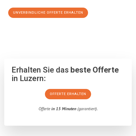
UNVERBINDLICHE OFFERTE ERHALTEN
100% unverbindlich
– Garantiert eine Antwort
innerhalb von 15
Minuten
.
Erhalten Sie das
beste Offerte
in Luzern:
OFFERTE ERHALTEN
Offerte
in 15 Minuten
(garantiert).