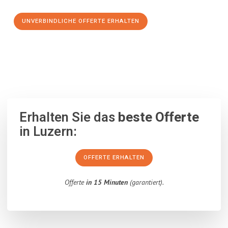
UNVERBINDLICHE OFFERTE ERHALTEN
100% unverbindlich
– Garantiert eine Antwort
innerhalb von 15
Minuten
.
Erhalten Sie das
beste Offerte
in Luzern:
OFFERTE ERHALTEN
Offerte
in 15 Minuten
(garantiert).