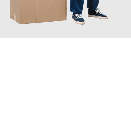
JETZT ANFRAGEN
Erleben Sie mit Umzugsmeister Schreiner Luzern, wie
einfach
und stressfrei Ihr Umzug Luzern Dudelange
sein kann. Unser
Expertenteam steht bereit, um Ihnen einen reibungslosen
Übergang in Ihr neues Zuhause zu garantieren.
Jetzt
unverbindliche Offerte
erhalten & 100